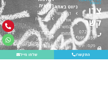
CONTACT US
TODAY
רפואית
ניווט באתר
צרו
נפגעי
דף ראשי
פעולות
קשר
אודות
איבה
המשרד
טל: 072-
מחלות
תחומי
3950359
מקצוע
העיסוק
פקס: 09-
ועדות
מן
8614999
רפואיות
העיתונות
התקשרו
שלחו מייל
אימייל:edri1.law@gmail.com
נכות
בטיפול
כללית
הרצל 53
משרדינו
נפגעי
נתניה,
פסקי דין
4239021
עבודה
מאמרים
צור קשר