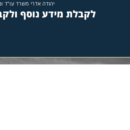
יהודה אדרי משרד עו"ד ונ
לקבלת מידע נוסף ולקבי
CONTACT US TODAY
צרו קשר
נ
טל: 072-3950359
פקס: 09-8614999
אימייל:edri1.law@gmail.com
הרצל 53 נתניה, 4239021